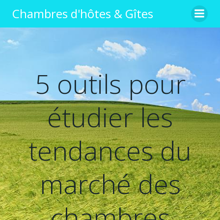
Aller
Chambres d'hôtes & Gîtes
au
contenu
5 outils pour
étudier les
tendances du
marché des
chambres