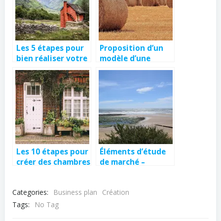
Les 5 étapes pour
Proposition d’un
bien réaliser votre
modèle d’une
étude de marché
analyse SWOT pour
pour créer votre
une chambre
maison d’hôtes ou
d’hôtes
des gîtes
Les 10 étapes pour
Éléments d’étude
créer des chambres
de marché –
d’hôtes ou des
chambres d’hôtes
gîtes
et gîtes en Vendée
Categories:
Business plan
Création
Tags:
No Tag