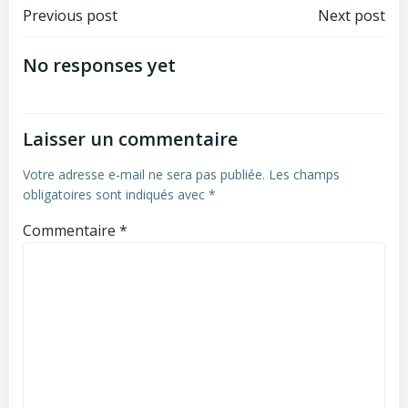
Navigation
Navigation
Previous post
Next post
de
de
No responses yet
l’article
l’article
Laisser un commentaire
Votre adresse e-mail ne sera pas publiée.
Les champs
obligatoires sont indiqués avec
*
Commentaire
*