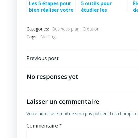
Les 5 étapes pour
5 outils pour
É
bien réaliser votre
étudier les
d
étude de marché
tendances du
c
pour créer votre
marché des
e
Categories:
Business plan
Création
maison d’hôtes ou
chambres d’hôtes
des gîtes
Tags:
No Tag
Previous post
No responses yet
Laisser un commentaire
Votre adresse e-mail ne sera pas publiée.
Les champs ob
Commentaire
*