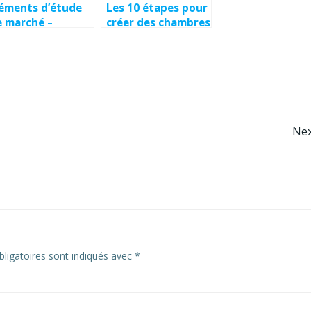
léments d’étude
Les 10 étapes pour
e marché –
créer des chambres
hambres d’hôtes
d’hôtes ou des
t gîtes en Vendée
gîtes
Nex
ligatoires sont indiqués avec
*