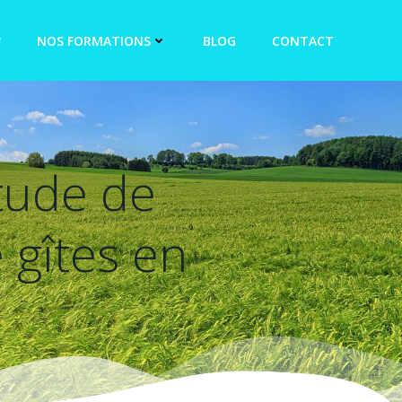
?
NOS FORMATIONS
BLOG
CONTACT
tude de
 gîtes en